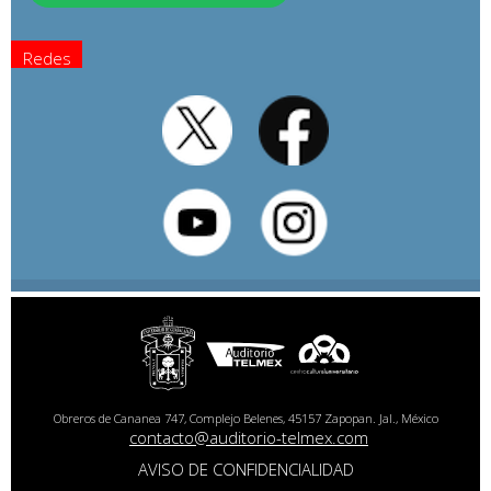
Redes
Obreros de Cananea 747, Complejo Belenes, 45157 Zapopan. Jal., México
contacto@auditorio-telmex.com
AVISO DE CONFIDENCIALIDAD