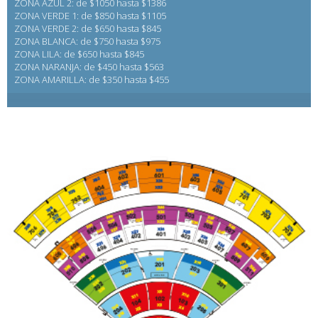
ZONA AZUL 2: de $1050 hasta $1386
ZONA VERDE 1: de $850 hasta $1105
ZONA VERDE 2: de $650 hasta $845
ZONA BLANCA: de $750 hasta $975
ZONA LILA: de $650 hasta $845
ZONA NARANJA: de $450 hasta $563
ZONA AMARILLA: de $350 hasta $455