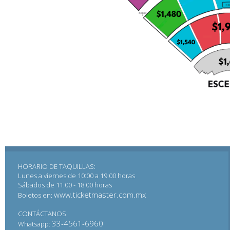
HORARIO DE TAQUILLAS:
Lunes a viernes de 10:00 a 19:00 horas
Sábados de 11:00 - 18:00 horas
www.ticketmaster.com.mx
Boletos en:
CONTÁCTANOS:
33-4561-6960
Whatsapp: